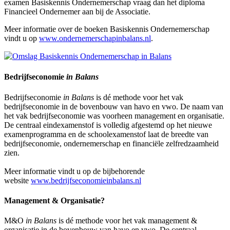
examen Basiskennis Ondernemerschap vraag dan
het diploma
Financieel Ondernemer aan bij de Associatie.
Meer informatie over de boeken Basiskennis Ondernemerschap
vindt u op
www.ondernemerschapinbalans.nl
.
Bedrijfseconomie
in Balans
Bedrijfseconomie
in Balans
is dé methode voor het vak
bedrijfseconomie in de bovenbouw van havo en vwo. De naam van
het vak bedrijfseconomie was voorheen management en organisatie.
De centraal eindexamenstof is volledig afgestemd op het nieuwe
examenprogramma en de schoolexamenstof laat de breedte van
bedrijfseconomie, ondernemerschap en financiële zelfredzaamheid
zien.
Meer informatie vindt u op de bijbehorende
website
www.bedrijfseconomieinbalans.nl
Management & Organisatie?
M&O
in Balans
is dé methode voor het vak management &
organisatie in de bovenbouw van havo en vwo. De centraal