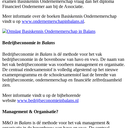
examen Basiskennis Ondernemerschap vraag dan
het diploma
Financieel Ondernemer aan bij de Associatie.
Meer informatie over de boeken Basiskennis Ondernemerschap
vindt u op
www.ondernemerschapinbalans.nl
.
Bedrijfseconomie
in Balans
Bedrijfseconomie
in Balans
is dé methode voor het vak
bedrijfseconomie in de bovenbouw van havo en vwo. De naam van
het vak bedrijfseconomie was voorheen management en organisatie.
De centraal eindexamenstof is volledig afgestemd op het nieuwe
examenprogramma en de schoolexamenstof laat de breedte van
bedrijfseconomie, ondernemerschap en financiële zelfredzaamheid
zien.
Meer informatie vindt u op de bijbehorende
website
www.bedrijfseconomieinbalans.nl
Management & Organisatie?
M&O
in Balans
is dé methode voor het vak management &
organisatie in de bovenbouw van havo en vwo. De centraal