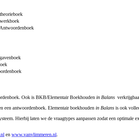
theorieboek
 werkboek
 Antwoordenboek
pgavenboek
boek
oordenboek
twoordenboek. Ook is BKB/Elementair Boekhouden
in Balans
verkrijgbaar
ek en een antwoordenboek. Elementair boekhouden
in Balans
is ook volle
systeem. Hierbij laten we de vraagtypes aanpassen zodat een optimale e
nl
en
www.vanvlimmeren.nl
.