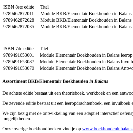
ISBN 8ste editie
Titel
9789462872011
Module BKB/Elementair Boekhouden in Balans 
9789462872028
Module BKB/Elementair Boekhouden in Balans
9789462872035
Module BKB/Elementair Boekhouden in Balans
ISBN 7de editie
Titel
9789491653001
Module Elementair Boekhouden in Balans leero
9789491653087
Module Elementair Boekhouden in Balans Invul
9789491653070
Module Elementair Boekhouden in Balans Antw
Assortiment BKB/Elementair Boekhouden
in Balans
De achtste editie bestaat uit een theorieboek, werkboek en een an
De zevende editie bestaat uit een leeropdrachtenboek, een invulbo
We zijn bezig met de ontwikkeling van een adaptief interactief oefen
mogelijkheden.
Onze overige boekhoudboeken vind je op
www.boekhoudeninbalans.