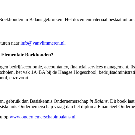
r Boekhouden in Balans gebruiken. Het docentenmateriaal bestaat uit on
sturen naar
info@vanvlimmeren.nl
.
oma Elementair Boekhouden?
ngen bedrijfseconomie, accountancy, financial services management, f
scholen, het vak 1A-BA bij de Haagse Hogeschool, bedrijfsadministratie
ool, enzovoort.
den, gebruik dan Basiskennis Ondernemerschap
in Balans
. Dit boek laa
asiskennis Ondernemerschap vraag dan
het diploma Financieel Ondernem
 u op
www.ondernemerschapinbalans.nl
.