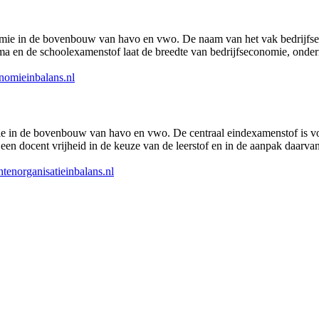
nomie in de bovenbouw van havo en vwo. De naam van het vak bedrijfs
 en de schoolexamenstof laat de breedte van bedrijfseconomie, onder
nomieinbalans.nl
ie in de bovenbouw van havo en vwo. De centraal eindexamenstof is v
n docent vrijheid in de keuze van de leerstof en in de aanpak daarvan. H
norganisatieinbalans.nl