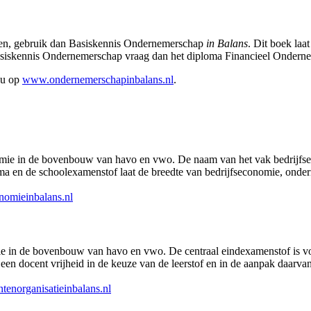
den, gebruik dan Basiskennis Ondernemerschap
in Balans
. Dit boek laa
asiskennis Ondernemerschap vraag dan
het diploma Financieel Ondernem
 u op
www.ondernemerschapinbalans.nl
.
nomie in de bovenbouw van havo en vwo. De naam van het vak bedrijfs
 en de schoolexamenstof laat de breedte van bedrijfseconomie, onder
nomieinbalans.nl
ie in de bovenbouw van havo en vwo. De centraal eindexamenstof is v
n docent vrijheid in de keuze van de leerstof en in de aanpak daarvan. H
norganisatieinbalans.nl